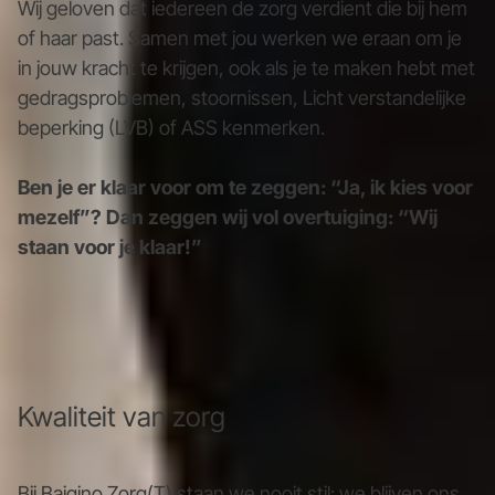
Wij geloven dat iedereen de zorg verdient die bij hem
of haar past. Samen met jou werken we eraan om je
in jouw kracht te krijgen, ook als je te maken hebt met
gedragsproblemen, stoornissen, Licht verstandelijke
beperking (LVB) of ASS kenmerken.
Ben je er klaar voor om te zeggen: “Ja, ik kies voor
mezelf”? Dan zeggen wij vol overtuiging: “Wij
staan voor je klaar!”
Kwaliteit van zorg
Bij Baigino Zorg(T) staan we nooit stil: we blijven ons