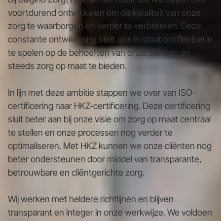
voortdurend ontwikkelen om de kwaliteit van onze
zorg te waarborgen en verder te verbeteren. Deze
constante ontwikkeling stelt ons in staat om flexibel in
te spelen op de behoeften van onze cliënten en
steeds zorg op maat te bieden.
In lijn met deze ambitie stappen we over van ISO-
certificering naar HKZ-certificering. Deze certificering
sluit beter aan bij onze visie om zorg op maat centraal
te stellen en onze processen nog verder te
optimaliseren. Met HKZ kunnen we onze cliënten nog
beter ondersteunen door middel van transparante,
betrouwbare en cliëntgerichte zorg.
Wij werken met heldere richtlijnen en blijven
transparant en integer in onze werkwijze. We voldoen