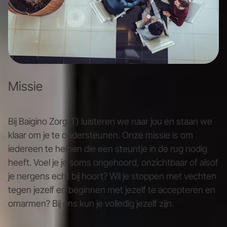
Missie
Bij Baigino Zorg(T) luisteren we naar jou en staan we
klaar om je te ondersteunen. Onze missie is om
iedereen te helpen die een steuntje in de rug nodig
heeft. Voel je je soms ongehoord, onzichtbaar of alsof
je nergens echt bij hoort? Wil je stoppen met vechten
tegen jezelf en beginnen met jezelf te accepteren en
omarmen? Bij ons kun je volledig jezelf zijn.