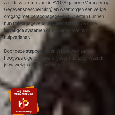
aan de vereisten van de AVG (Algemene Verordening
Gegevensbescherming) en waarborgen een veilige
omgang met persoonsgegevens. Cliënten kunnen
hun trajectgegevens uitsluitend inzien via onze
beveiligde systemen of in overleg met hun
hulpverlener.
Door deze stappen blijven wij bouwen aan
hoogwaardige, op maat afgestemde zorg, waarbij
jouw welzijn altijd vooropstaat.