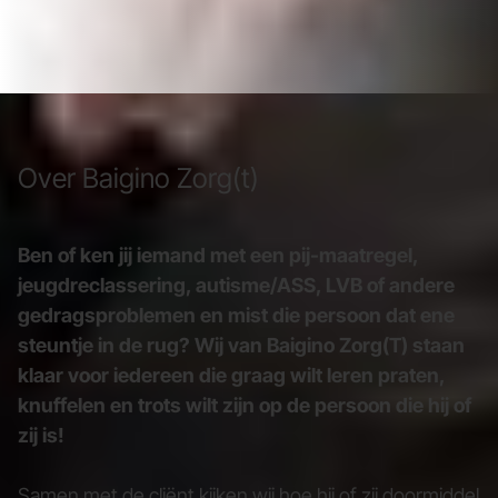
Over Baigino Zorg(t)
Ben of ken jij iemand met een pij-maatregel,
jeugdreclassering, autisme/ASS, LVB of andere
gedragsproblemen en mist die persoon dat ene
steuntje in de rug? Wij van Baigino Zorg(T) staan
klaar voor iedereen die graag wilt leren praten,
knuffelen en trots wilt zijn op de persoon die hij of
zij is!
Samen met de cliënt kijken wij hoe hij of zij doormiddel