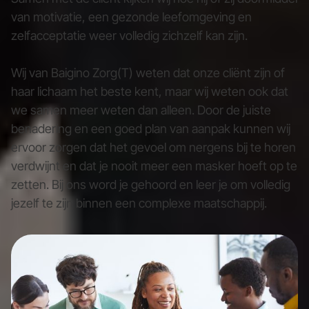
van motivatie, een gezonde leefomgeving en
zelfacceptatie weer volledig zichzelf kan zijn.
Wij van Baigino Zorg(T) weten dat onze cliënt zijn of
haar lichaam het beste kent, maar wij weten ook dat
we samen meer weten dan alleen. Door de juiste
benadering en een goed plan van aanpak kunnen wij
ervoor zorgen dat het gevoel om nergens bij te horen
verdwijnt en dat je nooit meer een masker hoeft op te
zetten. Bij ons word je gehoord en leer je om volledig
jezelf te zijn binnen een complexe maatschappij.