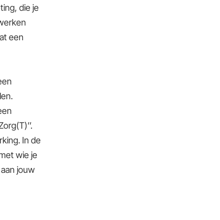
ng, die je
twerken
at een
 een
len.
een
org(T)’’.
king. In de
met wie je
n aan jouw