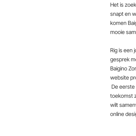
Het is zoe
snapt en w
komen Baig
mooie sam
Rig is een 
gesprek me
Baigino Zo
website pro
De eerste 
toekomst z
wilt samenw
online desi