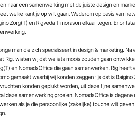
ken naar een samenwerking met de juiste design en marketi
eet welke kant je op wilt gaan. Wederom op basis van ne
ino Zorg(T) en Rigveda Timorason elkaar tegen. Er ontsta
enwerking.
jonge man die zich specialiseert in design & marketing. Na
t Rig, wisten wij dat we iets moois zouden gaan ontwikke
rg(T) en NomadsOffice die gaan samenwerken. Rig heeft 
mo gemaakt waarbij wij konden zeggen ‘’ja dat is Baigino Z
vruchten konden geplukt worden, uit deze fijne samenwer
al deze samenwerking groeien. NomadsOffice is degene 
erken als je die persoonlijke (zakelijke) touche wilt geve
gn.