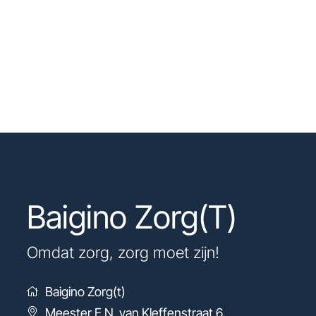
Baigino Zorg(T)
Omdat zorg, zorg moet zijn!
Baigino Zorg(t)
Meester E.N. van Kleffenstraat 6
,